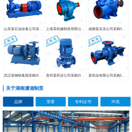
山东某石油设备公司采购FIS型单级单吸离心泵
上海某机械制造有限公司采购HW型大口径混流泵
成都某实业公司采购SH型中开泵
武汉某钢铁集团采购ISW型管道泵
贵州某药业公司采购ISG型立式管道泵
某纸业有限公司采购LXL型两相流无堵塞纸浆泵
关于湖南潇湘制泵
品牌
荣誉
专利证书
环境