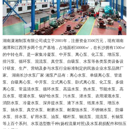
湖南潇湘制泵有限公司成立于2001年，注册资金3500万元，现有湖南
湘潭和江西萍乡两个生产基地，占地面积50000㎡，在长沙拥有1500㎡
的中转仓库。是一家集冷凝泵、中开泵、离心泵、化工泵、增压泵、
排污泵、循环泵、混流泵、真空泵、自吸泵、水泵等各类泵类设备设
计研发、生产、营销及参与水泵行业标准制定的民族企业水泵品牌厂
家。 湖南长沙水泵厂家·湘泵产品有：离心水泵、单级离心泵、管道
泵、自吸离心泵、中开泵、立式离心泵、卧式离心泵、化工泵、多级
离心泵、常温清水泵、循环水泵、高温水泵、热水泵、节能水泵、高
压水泵、喷灌水泵、锅炉给水泵、污水泵、潜水泵、农用灌溉水泵、
消防水泵、冷凝水泵、深井提水泵、液下水泵、纸浆水泵、增压水
泵、抽水泵、真空水泵、耐磨水泵、耐腐蚀水泵、不锈钢水泵、防爆
水泵、排水泵、矿用水泵、油泵、螺杆泵、轴流泵、混流泵、长轴泵
等上百个系列、水泵选型数千种(扬程流量对照)及水泵易损配件和恒压