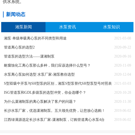
供水系统。
新闻动态
湘泵新闻
水泵资讯
水泵知识
湘泵·单级单吸离心泵的不同类型和用途
2021-03-08
管道离心泵的选型2
2020-09-22
管道泵的选型方法——潇湘制泵
2020-09-16
耐腐蚀化工离心泵那么多种，我们应该选择什么型号？
2020-11-09
水泵离心泵如何选型 水泵厂家-湘泵教你选型
2020-12-04
S型双吸中开泵与SH型泵的区别，湘泵S型泵替代SH型泵型号对照表
2021-03-03
ISG管道泵和GDL多级泵的选型冲突，你会选哪个？
2020-10-28
为什么潇湘制泵的离心泵解决了客户的问题？
2020-11-30
长沙水泵厂家，优选潇湘制泵。五大领先优势，让您放心选购！
2019-06-02
江西绿满源选定长沙水泵厂家-潇湘制泵，订购管道离心水泵4台
2019-06-02