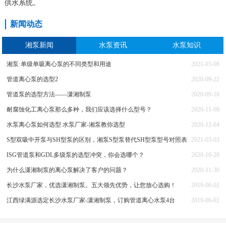
供水系统。
新闻动态
湘泵新闻
水泵资讯
水泵知识
湘泵·单级单吸离心泵的不同类型和用途
2021-03-08
管道离心泵的选型2
2020-09-22
管道泵的选型方法——潇湘制泵
2020-09-16
耐腐蚀化工离心泵那么多种，我们应该选择什么型号？
2020-11-09
水泵离心泵如何选型 水泵厂家-湘泵教你选型
2020-12-04
S型双吸中开泵与SH型泵的区别，湘泵S型泵替代SH型泵型号对照表
2021-03-03
ISG管道泵和GDL多级泵的选型冲突，你会选哪个？
2020-10-28
为什么潇湘制泵的离心泵解决了客户的问题？
2020-11-30
长沙水泵厂家，优选潇湘制泵。五大领先优势，让您放心选购！
2019-06-02
江西绿满源选定长沙水泵厂家-潇湘制泵，订购管道离心水泵4台
2019-06-02