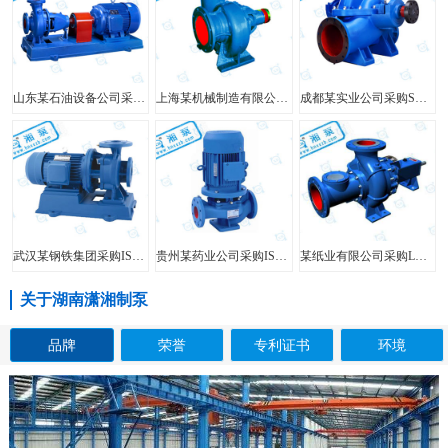
山东某石油设备公司采购FIS型单级单吸离心泵
上海某机械制造有限公司采购HW型大口径混流泵
成都某实业公司采购SH型中开泵
武汉某钢铁集团采购ISW型管道泵
贵州某药业公司采购ISG型立式管道泵
某纸业有限公司采购LXL型两相流无堵塞纸浆泵
关于湖南潇湘制泵
品牌
荣誉
专利证书
环境