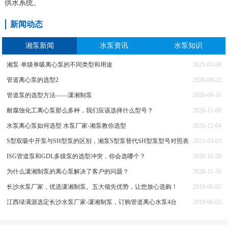
供水系统。
新闻动态
湘泵新闻
水泵资讯
水泵知识
湘泵·单级单吸离心泵的不同类型和用途
2021-03-08
管道离心泵的选型2
2020-09-22
管道泵的选型方法——潇湘制泵
2020-09-16
耐腐蚀化工离心泵那么多种，我们应该选择什么型号？
2020-11-09
水泵离心泵如何选型 水泵厂家-湘泵教你选型
2020-12-04
S型双吸中开泵与SH型泵的区别，湘泵S型泵替代SH型泵型号对照表
2021-03-03
ISG管道泵和GDL多级泵的选型冲突，你会选哪个？
2020-10-28
为什么潇湘制泵的离心泵解决了客户的问题？
2020-11-30
长沙水泵厂家，优选潇湘制泵。五大领先优势，让您放心选购！
2019-06-02
江西绿满源选定长沙水泵厂家-潇湘制泵，订购管道离心水泵4台
2019-06-02