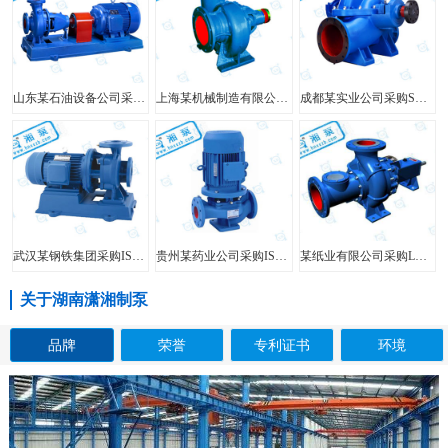
山东某石油设备公司采购FIS型单级单吸离心泵
上海某机械制造有限公司采购HW型大口径混流泵
成都某实业公司采购SH型中开泵
武汉某钢铁集团采购ISW型管道泵
贵州某药业公司采购ISG型立式管道泵
某纸业有限公司采购LXL型两相流无堵塞纸浆泵
关于湖南潇湘制泵
品牌
荣誉
专利证书
环境